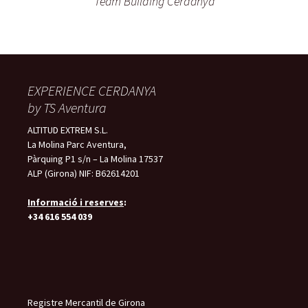
Team Building Cerdanya
EXPERIENCE CERDANYA
by TS Aventura
ALTITUD EXTREM S.L.
La Molina Parc Aventura,
Pàrquing P1 s/n – La Molina 17537
ALP (Girona) NIF: B62614201
Informació i reserves
:
+34 616 554 039
Registre Mercantil de Girona