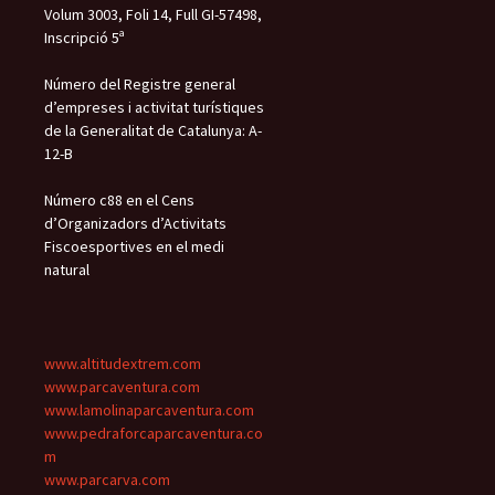
Volum 3003, Foli 14, Full GI-57498,
Inscripció 5ª
Número del Registre general
d’empreses i activitat turístiques
de la Generalitat de Catalunya: A-
12-B
Número c88 en el Cens
d’Organizadors d’Activitats
Fiscoesportives en el medi
natural
www.altitudextrem.com
www.parcaventura.com
www.lamolinaparcaventura.com
www.pedraforcaparcaventura.co
m
www.parcarva.com