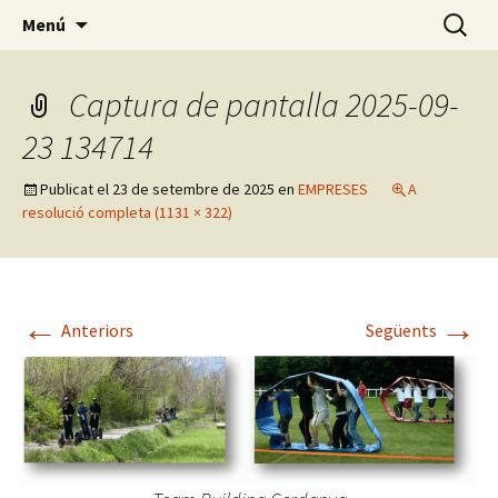
On comença la teva aventura
Vés
Cerca:
Experience Cerdanya
Menú
al
contingut
Captura de pantalla 2025-09-
23 134714
Publicat el
23 de setembre de 2025
en
EMPRESES
A
resolució completa (1131 × 322)
←
→
Anteriors
Següents