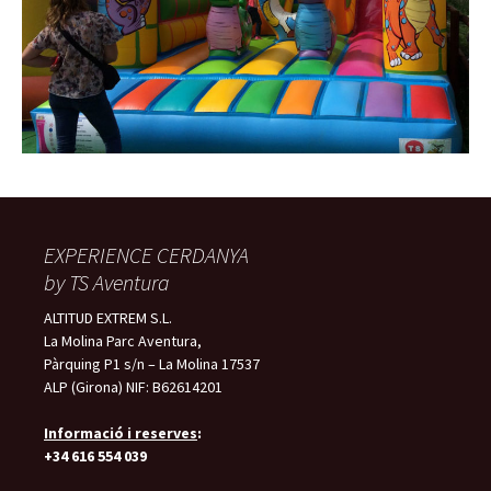
EXPERIENCE CERDANYA
by TS Aventura
ALTITUD EXTREM S.L.
La Molina Parc Aventura,
Pàrquing P1 s/n – La Molina 17537
ALP (Girona) NIF: B62614201
Informació i reserves
:
+34 616 554 039