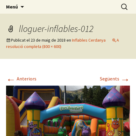
On comença la teva aventura
Vés
Cerca:
Experience Cerdanya
Menú
al
contingut
lloguer-inflables-012
Publicat el
23 de maig de 2018
en
Inflables Cerdanya
A
resolució completa (800 × 600)
←
→
Anteriors
Següents