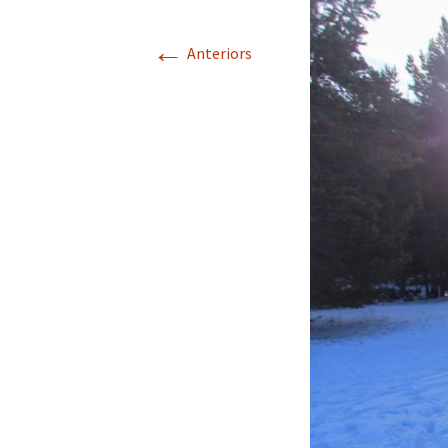
RAQUETES DE NEU
←
Anteriors
EXPERIÈNCIA NIU DE
L’ÀLIGA
CONSTRUCCIÓ
D’IGLOOS
MÉS ACTIVITATS DE
MUNTANYA