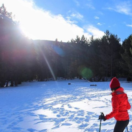
Enquesta prèvia
INFLABLES
Enquesta de Satisfacció
TIR AMB ARC