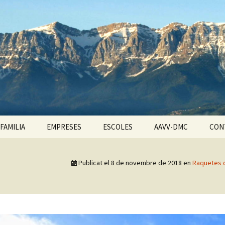
e Cerdanya
FAMILIA
EMPRESES
ESCOLES
AAVV-DMC
CON
PARC AVENTURA
La Gran Travessa d’Alt
Muntanya
Publicat el
8 de novembre de 2018
en
Raquetes 
META-PARK TRAILS
META-PARK TRAILS LA
MOLINA
ESCAPE OUTDOOR
NALINA
GAME: L’ÚLTIM DRAC
META-PARK TRAILS
PEDRAFORCA
QUADS ELÈCTRICS