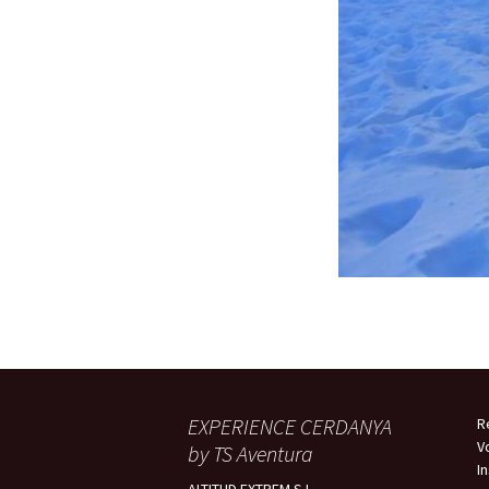
EXPERIENCE CERDANYA
R
V
by TS Aventura
I