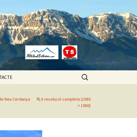
Cerca:
TACTE
a
de Neu Cerdanya
A resolució completa (1080
× 1080)