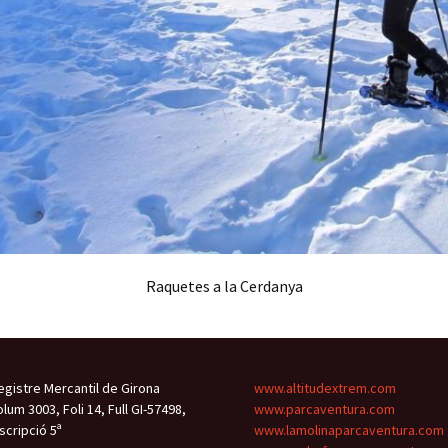
Raquetes a la Cerdanya
egistre Mercantil de Girona
www.altitudextrem.com
olum 3003, Foli 14, Full GI-57498,
www.parcaventura.com
nscripció 5ª
www.lamolinaparcaventura.com