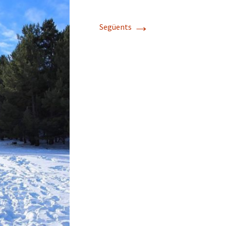
→
Següents