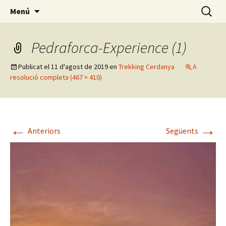
On comença la teva aventura
Vés
Cerca:
Experience Cerdanya
Menú
al
contingut
Pedraforca-Experience (1)
Publicat el
11 d'agost de 2019
en
Trekking Cerdanya
A
resolució completa (467 × 410)
←
→
Anteriors
Següents