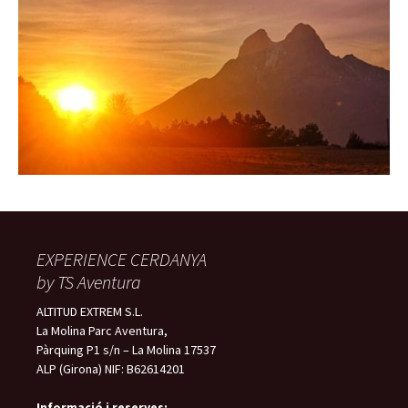
EXPERIENCE CERDANYA
by TS Aventura
ALTITUD EXTREM S.L.
La Molina Parc Aventura,
Pàrquing P1 s/n – La Molina 17537
ALP (Girona) NIF: B62614201
Informació i reserves
: